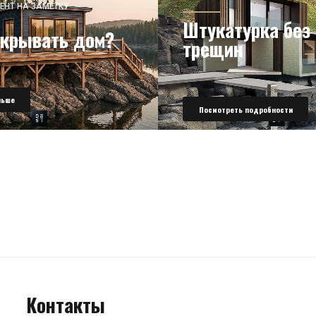
ЕНТ НА ЗАМЕТКУ
Штукатурка без
окрывать дом?
трещин
льше
Посмотреть подробности
Контакты