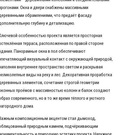
прогонами. Окна и двери снабжены массивными
деревянными обрамлениями, что придаёт фасаду
дополнительную глубину и детализацию.
Ключевой особенностью проекта является просторная
остеклённая терраса, расположенная по правой стороне
здания. Панорамные окна в пол обеспечивают
впечатляющий визуальный контакт с окружающей природой,
наполняя внутреннее пространство светом и раскрывая
великолепные виды на реку и лес. Декоративная проработка
деревянных элементов, сочетание строгой геометрии
оконных проёмов с массивностью колонн и балок создают
образ современного, но в то же время тёплого и уютного
загородного дома.
Важным композиционным акцентом стал дымоход,
облицованный природным камнем, подчёркивающим
монументальность и природную эстетику проекта. Наружное