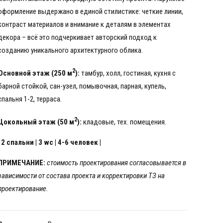
оформление выдержано в единой стилистике: четкие линии,
контраст материалов и внимание к деталям в элементах
декора – всё это подчеркивает авторский подход к
созданию уникального архитектурного облика.
2
Основной этаж (250 м
):
тамбур, холл, гостиная, кухня с
барной стойкой, сан-узел, помывочная, парная, купель,
спальня 1-2, терраса.
2
Цокольный этаж (50 м
):
кладовые, тех. помещения.
| 2 спальни | 3 wc | 4-6 человек |
ПРИМЕЧАНИЕ:
стоимость проектирования согласовывается в
зависимости от состава проекта и корректировки ТЗ на
проектирование.