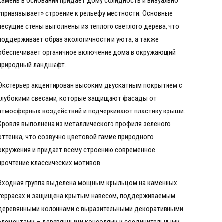
камень в основании придаёт дому солидность и визуально
«привязывает» строение к рельефу местности. Основные
несущие стены выполнены из теплого светлого дерева, что
поддерживает образ экологичности и уюта, а также
обеспечивает органичное включение дома в окружающий
природный ландшафт.
Экстерьер акцентирован высоким двускатным покрытием с
глубокими свесами, которые защищают фасады от
атмосферных воздействий и подчеркивают пластику крыши.
Кровля выполнена из металлического профиля зелёного
оттенка, что созвучно цветовой гамме природного
окружения и придаёт всему строению современное
прочтение классических мотивов.
Входная группа выделена мощным крыльцом на каменных
террасах и защищена крытым навесом, поддерживаемым
деревянными колоннами с выразительными декоративными
элементами – деревянными консолями и соединительными