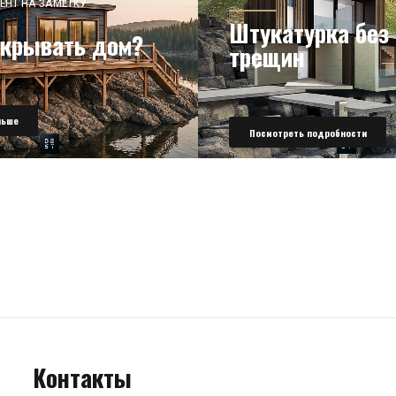
ЕНТ НА ЗАМЕТКУ
Штукатурка без
окрывать дом?
трещин
льше
Посмотреть подробности
Контакты