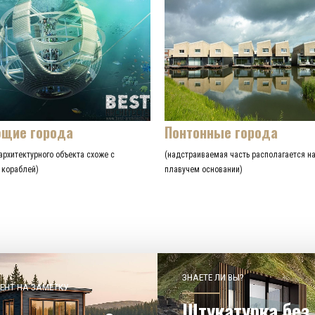
щие города
Понтонные города
архитектурного объекта схоже с
(надстраиваемая часть располагается н
 кораблей)
плавучем основании)
ЗНАЕТЕ ЛИ ВЫ?
ЕНТ НА ЗАМЕТКУ
Штукатурка без