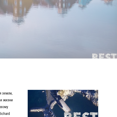
я земли,
еи жизни
овому
Richard