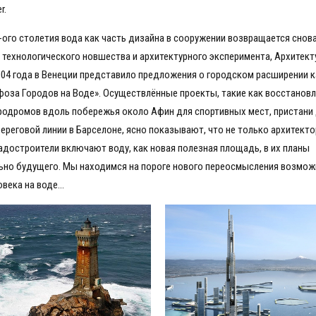
r.
-ого столетия вода как часть дизайна в сооружении возвращается снова
 технологического новшества и архитектурного эксперимента, Архитект
004 года в Венеции представило предложения о городском расширении к
оза Городов на Воде». Осуществлённые проекты, такие как восстанов
родромов вдоль побережья около Афин для спортивных мест, пристани 
береговой линии в Барселоне, ясно показывают, что не только архитект
радостроители включают воду, как новая полезная площадь, в их планы
ьно будущего. Мы находимся на пороге нового переосмысления возмо
овека на воде…