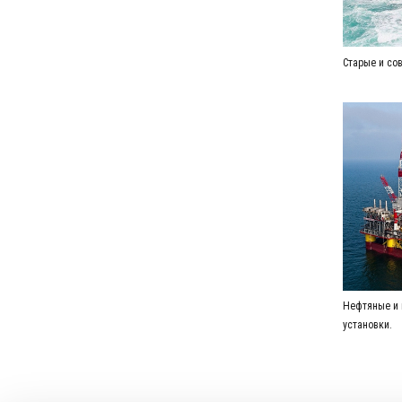
Старые и со
0
0
0
1
1
0
1
Нефтяные и 
2
2
1
2
установки.
3
3
2
3
4
4
3
4