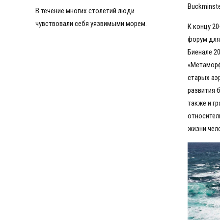
5
5
4
Buckminste
В течение многих столетий люди
6
6
5
чувствовали себя уязвимыми морем.
7
7
6
К концу 20
форум для
8
8
7
Биенале 2
9
9
8
«Метаморф
0
0
9
старых аэ
0
развития 
также и г
относител
жизни чел