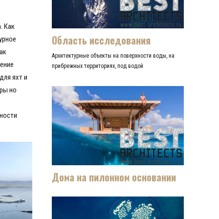
. Как
Область исследования
урное
ак
Архитектурные объекты на поверхности воды, на
ление
прибрежных территориях, под водой
для яхт и
оры но
жности
Дома на пилонном основании