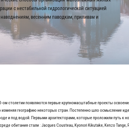
ерации с нестабильной гидрологической ситуацией
 наводнениям, весенним паводкам, приливам и
20-ом столетии появляются первые крупномасштабные проекты освоени
 изменяя географию некоторых стран. Постепенно шло осмысление ид
воде и под водой. Первыми архитекторами, которые проложили путь к н
среде обитания стали : Jacques Cousteau, Kyonori Kikutake, Kenzo Tange, 